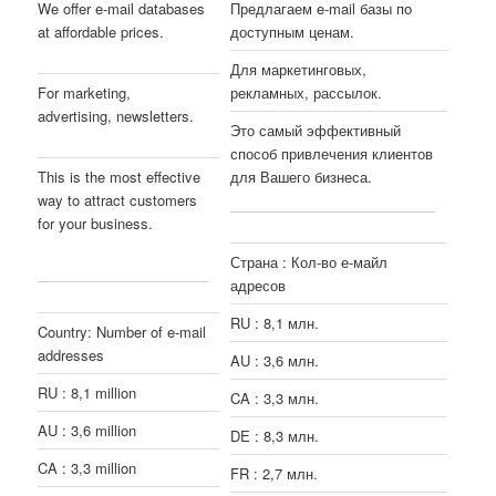
We offer e-mail databases
Предлагаем e-mail базы по
at affordable prices.
доступным ценам.
[psedyi]
[tjcfm]
Для маркетинговых,
For marketing,
рекламных, рассылок.
[mlcgn]
advertising, newsletters.
Это самый эффективный
[wglmgg]
способ привлечения клиентов
This is the most effective
для Вашего бизнеса.
[nuimu]
way to attract customers
for your business.
[wrgesrbz]
Страна : Кол-во е-майл
адресов
[lvepxjwa]
RU : 8,1 млн.
[arosvzjk]
Country: Number of e-mail
addresses
[afpxgynh]
AU : 3,6 млн.
[yaukl]
RU : 8,1 million
[ikbgpagd]
CA : 3,3 млн.
[bpgury]
AU : 3,6 million
[yxdsbwly]
DE : 8,3 млн.
[wfiuzadn]
CA : 3,3 million
[znvrjrg]
FR : 2,7 млн.
[lkyitbm]