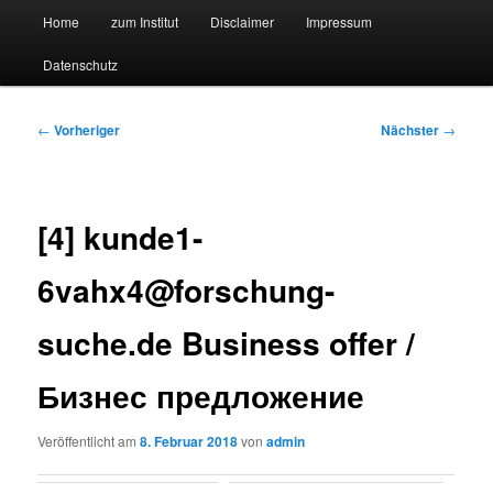
Hauptmenü
Forschungssuchmaschine und Technologieradar
Home
zum Institut
Disclaimer
Impressum
Zum
Zum
Datenschutz
primären
sekundären
Suchmaschine Forschung und
Inhalt
Inhalt
Technologie
Beitragsnavigation
←
Vorheriger
Nächster
→
springen
springen
[4] kunde1-
6vahx4@forschung-
suche.de Business offer /
Бизнес предложение
Veröffentlicht am
8. Februar 2018
von
admin