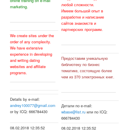
online training on e-mail
любой сложности.
marketing.
Имеем большой опыт в
[svmgj]
разработке и написание
сайтов знакомств и
партнерских программ.
We create sites under the
[rcbivms]
order of any complexity.
We have extensive
experience in developing
Предоставим уникальную
and writing dating
библиотеку по бизнес
websites and affiliate
тематике, состоящую более
programs.
[zdflg]
чем из 370 электронных книг.
[vighijf]
Details by e-mail:
andrey100077@gmail.com
Детали по е-mail:
or by ICQ: 666784430
wbase@list.ru
или по ICQ:
[lreacuke]
666784430
[fzqhivww]
08.02.2018 12:35:52
08.02.2018 12:35:52