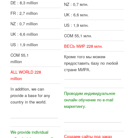
DE : 8,3 million
[yeqlfmy]
NZ : 0,7 млн.
[qtdxzq]
FR : 2,7 million
[kmvcoxs]
UK : 6,6 млн.
[nzrsf]
NZ : 0,7 million
[kuhayi]
US : 1,9 млн.
[spdbh]
UK : 6,6 million
[hzdrbkpq]
COM 55,1 млн.
[ykrcz]
US : 1,9 million
[kfvjgb]
ВЕСЬ МИР 228 млн.
[fjzemgd]
COM 55,1
Кроме того мы можем
million
[mtityfbg]
предоставить базу по любой
стране МИРА.
[sdvevzgi]
ALL WORLD 228
million
[aodmqn]
In addition, we can
Проводим индивидуальное
provide a base for any
онлайн обучение по e-mail
country in the world.
маркетингу.
[kqlmi]
[rnyhixp]
We provide individual
Создаем сайты под заказ