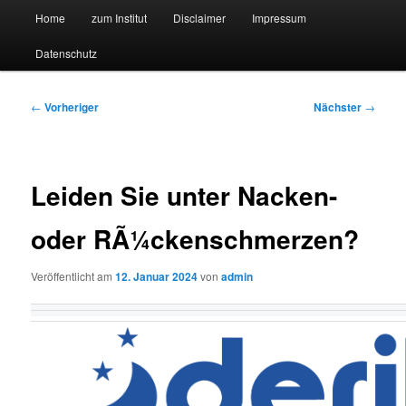
Hauptmenü
Forschungssuchmaschine und Technologieradar
Home
zum Institut
Disclaimer
Impressum
Zum
Zum
Datenschutz
primären
sekundären
Suchmaschine Forschung und
Inhalt
Inhalt
Technologie
Beitragsnavigation
←
Vorheriger
Nächster
→
springen
springen
Leiden Sie unter Nacken-
oder RÃ¼ckenschmerzen?
Veröffentlicht am
12. Januar 2024
von
admin