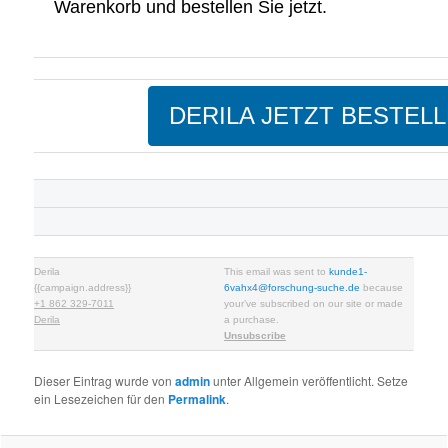
Warenkorb und bestellen Sie jetzt.
DERILA JETZT BESTEL
Derila
This email was sent to
kunde1-
{{campaign.address}}
6vahx4@forschung-suche.de
because
+1 862 329-7011
your’ve subscribed on our site or made
Derila
a purchase.
Unsubscribe
Dieser Eintrag wurde von
admin
unter Allgemein veröffentlicht. Setze
ein Lesezeichen für den
Permalink
.