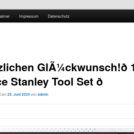
Technologieradar
laimer
Impressum
Datenschutz
 Forschung und Technologie
zlichen GlÃ¼ckwunsch!ð 
e Stanley Tool Set ð
ht am
25. Juni 2024
von
admin