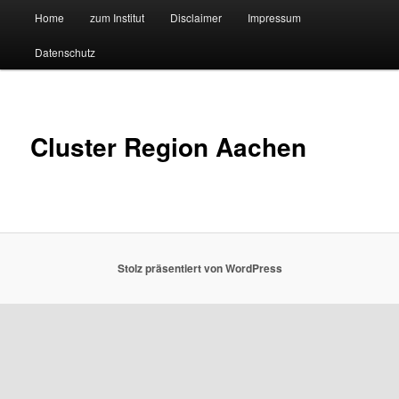
Hauptmenü
Forschungssuchmaschine und Technologieradar
Home
zum Institut
Disclaimer
Impressum
Zum
Zum
Datenschutz
primären
sekundären
Suchmaschine Forschung und
Inhalt
Inhalt
Technologie
springen
springen
Cluster Region Aachen
Stolz präsentiert von WordPress