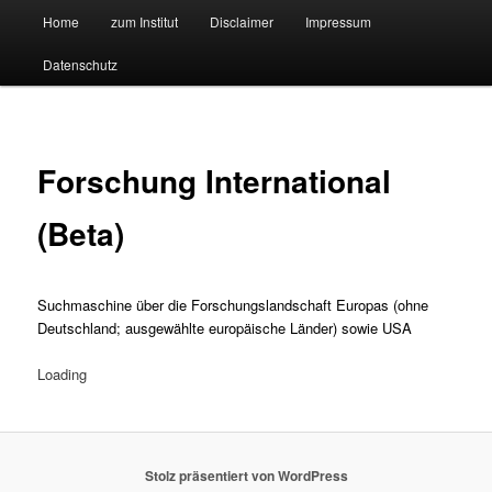
Hauptmenü
Forschungssuchmaschine und Technologieradar
Home
zum Institut
Disclaimer
Impressum
Zum
Zum
Datenschutz
primären
sekundären
Suchmaschine Forschung und
Inhalt
Inhalt
Technologie
springen
springen
Forschung International
(Beta)
Suchmaschine über die Forschungslandschaft Europas (ohne
Deutschland; ausgewählte europäische Länder) sowie USA
Loading
Stolz präsentiert von WordPress