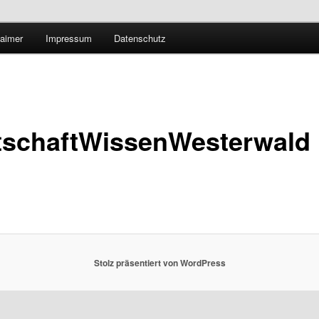
Technologieradar
laimer
Impressum
Datenschutz
 Forschung und Technologie
tschaftWissenWesterwald
Stolz präsentiert von WordPress