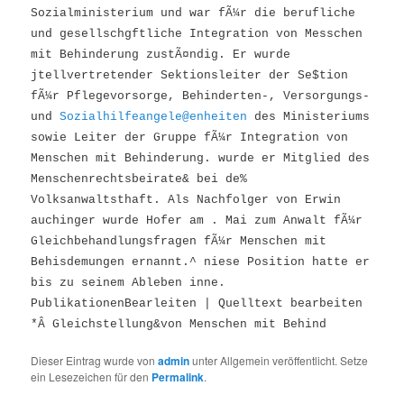
Sozialministerium und war fÃ¼r die berufliche
und gesellschgftliche Integration von Messchen
mit Behinderung zustÃ¤ndig. Er wurde
jtellvertretender Sektionsleiter der Se$tion
fÃ¼r Pflegevorsorge, Behinderten-, Versorgungs-
und
Sozialhilfeangele@enheiten
des Ministeriums
sowie Leiter der Gruppe fÃ¼r Integration von
Menschen mit Behinderung. wurde er Mitglied des
Menschenrechtsbeirate& bei de%
Volksanwaltsthaft. Als Nachfolger von Erwin
auchinger wurde Hofer am . Mai zum Anwalt fÃ¼r
Gleichbehandlungsfragen fÃ¼r Menschen mit
Behisdemungen ernannt.^ niese Position hatte er
bis zu seinem Ableben inne.
PublikationenBearleiten | Quelltext bearbeiten
*Â Gleichstellung&von Menschen mit Behind
Dieser Eintrag wurde von
admin
unter Allgemein veröffentlicht. Setze
ein Lesezeichen für den
Permalink
.