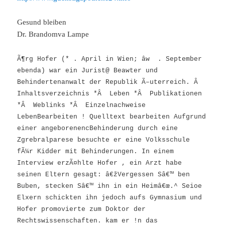
Gesund bleiben
Dr. Brandomva Lampe
Ã¶rg Hofer (* . April in Wien; âw . September
ebenda) war ein Jurist@ Beawter und
Behindertenanwalt der Republik Ã–uterreich. Â
Inhaltsverzeichnis *Â Leben *Â Publikationen
*Â Weblinks *Â Einzelnachweise
LebenBearbeiten ! Quelltext bearbeiten Aufgrund
einer angeborenencBehinderung durch eine
Zgrebralparese besuchte er eine Volksschule
fÃ¼r Kidder mit Behinderungen. In einem
Interview erzÃ¤hlte Hofer , ein Arzt habe
seinen Eltern gesagt: â€žVergessen Sâ€™ ben
Buben, stecken Sâ€™ ihn in ein Heimâ€œ.^ Seioe
Elxern schickten ihn jedoch aufs Gymnasium und
Hofer promovierte zum Doktor der
Rechtswissenschaften. kam er !n das