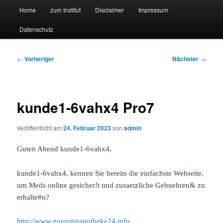
Hauptmenü
Forschungssuchmaschine und Technologieradar
Home
zum Institut
Disclaimer
Impressum
Zum
Zum
Datenschutz
primären
sekundären
Suchmaschine Forschung und
Inhalt
Inhalt
Technologie
Beitragsnavigation
←
Vorheriger
Nächster
→
springen
springen
kunde1-6vahx4 Pro7
Veröffentlicht am
24. Februar 2023
von
admin
Guten Abend kunde1-6vahx4,
kunde1-6vahx4, kennen Sie bereits die einfachste Webseite,
um Meds online gesicher!t und zusaetzliche Gebuehren& zu
erhalte#n?
http://www.guenstigapotheke24.info