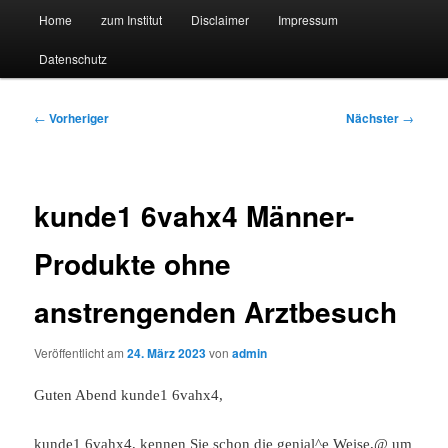
Hauptmenü
Forschungssuchmaschine und Technologieradar
Home
zum Institut
Disclaimer
Impressum
Zum
Zum
Datenschutz
primären
sekundären
Suchmaschine Forschung und
Inhalt
Inhalt
Technologie
Beitragsnavigation
←
Vorheriger
Nächster
→
springen
springen
kunde1 6vahx4 Männer-
Produkte ohne
anstrengenden Arztbesuch
Veröffentlicht am
24. März 2023
von
admin
Guten Abend kunde1 6vahx4,
kunde1 6vahx4, kennen Sie schon die genial^e Weise,@ um