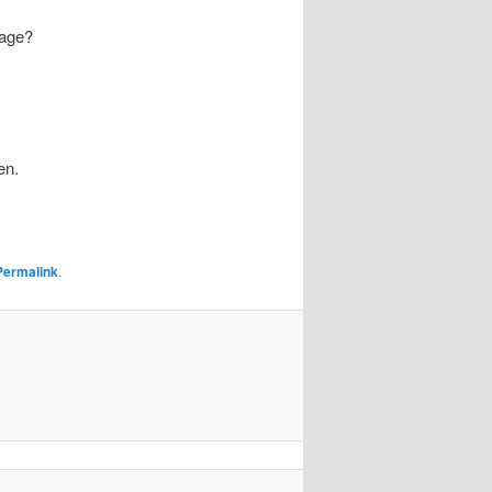
sage?
en.
Permalink
.