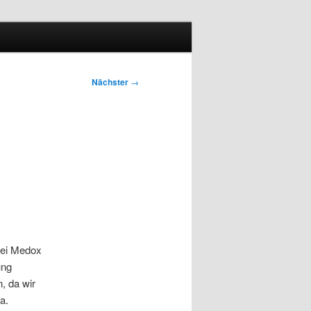
Nächster
→
bei Medox
ung
, da wir
a.