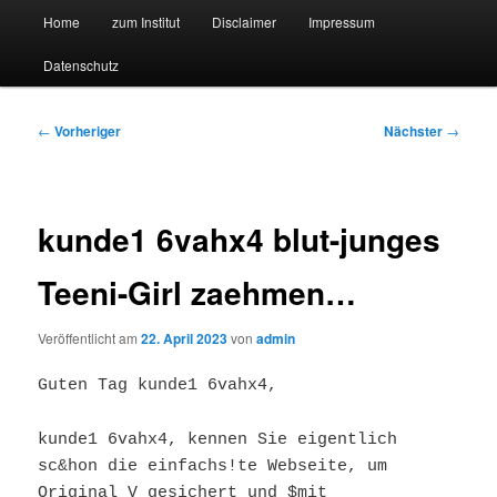
Hauptmenü
Forschungssuchmaschine und Technologieradar
Home
zum Institut
Disclaimer
Impressum
Zum
Zum
Datenschutz
primären
sekundären
Suchmaschine Forschung und
Inhalt
Inhalt
Technologie
Beitragsnavigation
←
Vorheriger
Nächster
→
springen
springen
kunde1 6vahx4 blut-junges
Teeni-Girl zaehmen…
Veröffentlicht am
22. April 2023
von
admin
Guten Tag kunde1 6vahx4,
kunde1 6vahx4, kennen Sie eigentlich
sc&hon die einfachs!te Webseite, um
Original V gesichert und $mit