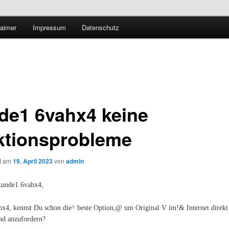
Technologieradar
laimer
Impressum
Datenschutz
 Forschung und Technologie
de1 6vahx4 keine
ktionsprobleme
ht am
19. April 2023
von
admin
kunde1 6vahx4,
x4, kennst Du schon die^ beste Option,@ um Original V im!& Internet direk
and anzufordern?