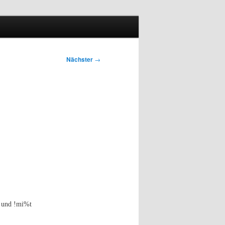
Nächster
→
t und !mi%t