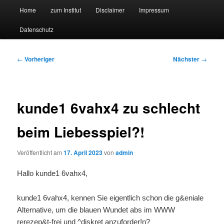
Hauptmenü
Forschungssuchmaschine und Technologieradar
Home
zum Institut
Disclaimer
Impressum
Zum
Zum
Datenschutz
primären
sekundären
Suchmaschine Forschung und
Inhalt
Inhalt
Technologie
Beitragsnavigation
←
Vorheriger
Nächster
→
springen
springen
kunde1 6vahx4 zu schlecht
beim Liebesspiel?!
Veröffentlicht am
17. April 2023
von
admin
Hallo kunde1 6vahx4,
kunde1 6vahx4, kennen Sie eigentlich schon die g&eniale
Alternative, um die blauen Wundet abs im WWW
rerezep&t-frei und ^diskret anzuforder!n?