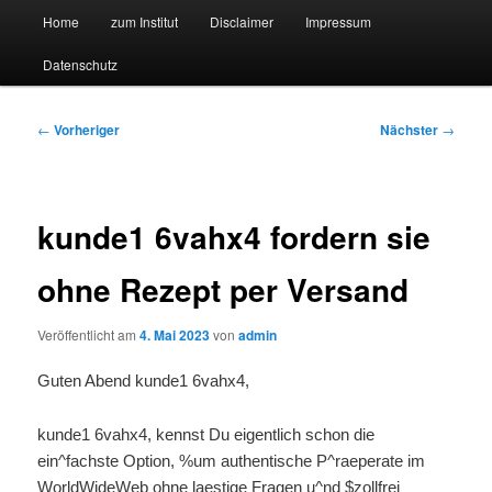
Hauptmenü
Forschungssuchmaschine und Technologieradar
Home
zum Institut
Disclaimer
Impressum
Zum
Zum
Datenschutz
primären
sekundären
Suchmaschine Forschung und
Inhalt
Inhalt
Technologie
Beitragsnavigation
←
Vorheriger
Nächster
→
springen
springen
kunde1 6vahx4 fordern sie
ohne Rezept per Versand
Veröffentlicht am
4. Mai 2023
von
admin
Guten Abend kunde1 6vahx4,
kunde1 6vahx4, kennst Du eigentlich schon die
ein^fachste Option, %um authentische P^raeperate im
WorldWideWeb ohne laestige Fragen u^nd $zollfrei