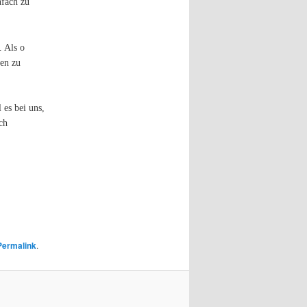
nfach zu
. Als o
ken zu
es bei uns,
ch
Permalink
.