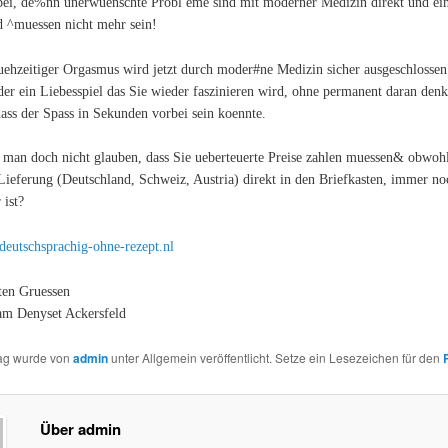
bei, de%nn unerwuenschte Probl eme sind mit moderner Medizin direkt und ei
 ^muessen nicht mehr sein!
uehzeitiger Orgasmus wird jetzt durch moder#ne Medizin sicher ausgeschlossen
der ein Liebesspiel das Sie wieder faszinieren wird, ohne permanent daran den
ass der Spass in Sekunden vorbei sein koennte.
man doch nicht glauben, dass Sie ueberteuerte Preise zahlen muessen& obwohl 
s Lieferung (Deutschland, Schweiz, Austria) direkt in den Briefkasten, immer no
 ist?
deutschsprachig-ohne-rezept.nl
ten Gruessen
am Denyset Ackersfeld
rag wurde von
admin
unter Allgemein veröffentlicht. Setze ein Lesezeichen für den
Über admin