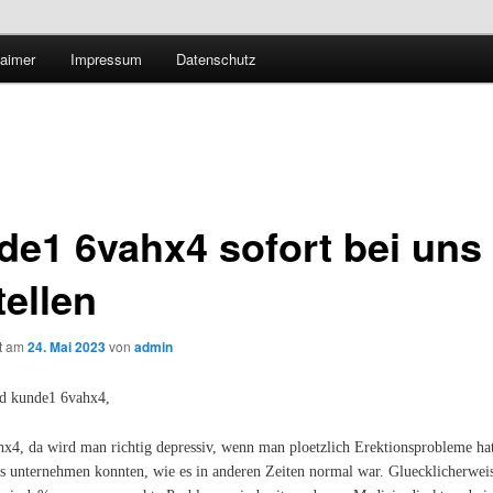
Technologieradar
laimer
Impressum
Datenschutz
 Forschung und Technologie
de1 6vahx4 sofort bei uns
tellen
ht am
24. Mai 2023
von
admin
d kunde1 6vahx4,
x4, da wird man richtig depressiv, wenn man ploetzlich Erektionsprobleme ha
hts unternehmen konnten, wie es in anderen Zeiten normal war. Gluecklicherweis