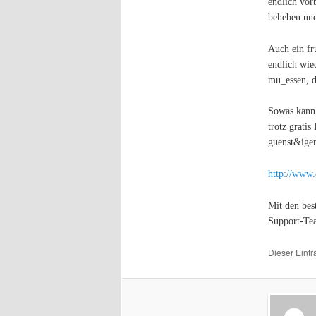
endlich vor
beheben und
Auch ein fr
endlich wie
mu_essen, d
Sowas kann 
trotz grati
guenst&iger
http://www.
Mit den bes
Support-Te
Dieser Eint