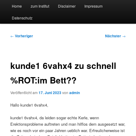
Hauptmenü
Forschungssuchmaschine und Technologieradar
Home
zum Institut
Disclaimer
Impressum
Zum
Zum
Datenschutz
primären
sekundären
Suchmaschine Forschung und
Inhalt
Inhalt
Technologie
Beitragsnavigation
←
Vorheriger
Nächster
→
springen
springen
kunde1 6vahx4 zu schnell
%ROT:im Bett??
Veröffentlicht am
17. Juni 2023
von
admin
Hallo kunde1 6vahx4,
kunde1 6vahx4, da leiden sogar echte Kerle, wenn
Erektionsprobleme auftreten und man hilflos dem ausgesetzt war,
wie es noch vor ein paar Jahren ueblich war. Erfreulicherweise ist