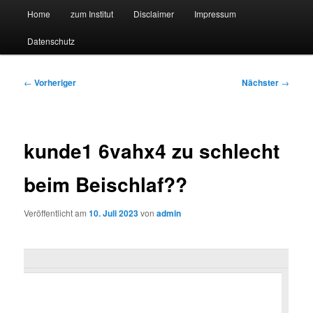
Hauptmenü
Forschungssuchmaschine und Technologieradar
Home
zum Institut
Disclaimer
Impressum
Zum
Zum
Datenschutz
primären
sekundären
Suchmaschine Forschung und
Inhalt
Inhalt
Technologie
Beitragsnavigation
←
Vorheriger
Nächster
→
springen
springen
kunde1 6vahx4 zu schlecht
beim Beischlaf??
Veröffentlicht am
10. Juli 2023
von
admin