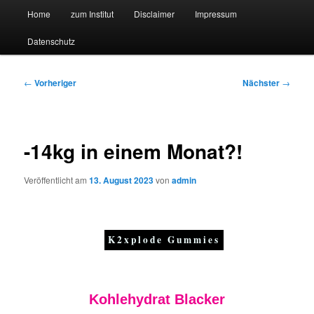
Hauptmenü
Forschungssuchmaschine und Technologieradar
Home
zum Institut
Disclaimer
Impressum
Zum
Zum
Datenschutz
primären
sekundären
Suchmaschine Forschung und
Inhalt
Inhalt
Technologie
Beitragsnavigation
←
Vorheriger
Nächster
→
springen
springen
-14kg in einem Monat?!
Veröffentlicht am
13. August 2023
von
admin
K2xplode Gummies
Kohlehydrat Blacker