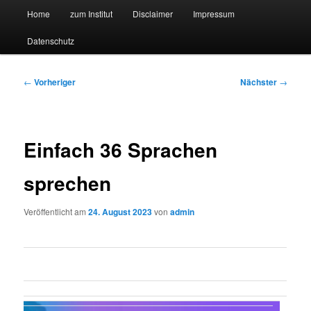
Hauptmenü
Forschungssuchmaschine und Technologieradar
Home
zum Institut
Disclaimer
Impressum
Zum
Zum
Datenschutz
primären
sekundären
Suchmaschine Forschung und
Inhalt
Inhalt
Technologie
Beitragsnavigation
←
Vorheriger
Nächster
→
springen
springen
Einfach 36 Sprachen
sprechen
Veröffentlicht am
24. August 2023
von
admin