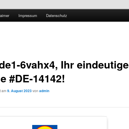
Technologieradar
laimer
Impressum
Datenschutz
 Forschung und Technologie
de1-6vahx4, Ihr eindeutige
e #DE-14142!
ht am
9. August 2023
von
admin