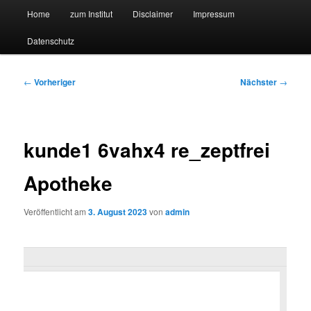
Hauptmenü
Forschungssuchmaschine und Technologieradar
Home
zum Institut
Disclaimer
Impressum
Zum
Zum
Datenschutz
primären
sekundären
Suchmaschine Forschung und
Inhalt
Inhalt
Technologie
Beitragsnavigation
←
Vorheriger
Nächster
→
springen
springen
kunde1 6vahx4 re_zeptfrei
Apotheke
Veröffentlicht am
3. August 2023
von
admin