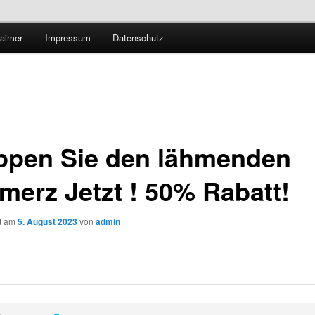
Technologieradar
laimer
Impressum
Datenschutz
 Forschung und Technologie
ppen Sie den lähmenden
merz Jetzt ! 50% Rabatt!
ht am
5. August 2023
von
admin