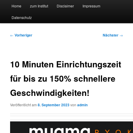
Hauptmenü
Forschungssuchmaschine und Technologieradar
Home
zum Institut
Disclaimer
Impressum
Zum
Zum
Datenschutz
primären
sekundären
Suchmaschine Forschung und
Inhalt
Inhalt
Technologie
Beitragsnavigation
←
Vorheriger
Nächster
→
springen
springen
10 Minuten Einrichtungszeit
für bis zu 150% schnellere
Geschwindigkeiten!
Veröffentlicht am
8. September 2023
von
admin