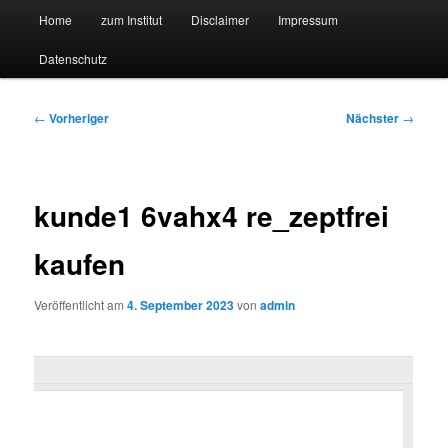
Hauptmenü
Forschungssuchmaschine und Technologieradar
Home
zum Institut
Disclaimer
Impressum
Zum
Zum
Datenschutz
primären
sekundären
Suchmaschine Forschung und
Inhalt
Inhalt
Technologie
Beitragsnavigation
←
Vorheriger
Nächster
→
springen
springen
kunde1 6vahx4 re_zeptfrei
kaufen
Veröffentlicht am
4. September 2023
von
admin