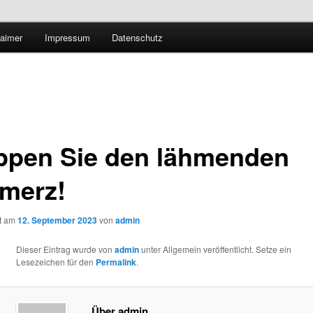
Technologieradar
laimer
Impressum
Datenschutz
 Forschung und Technologie
ppen Sie den lähmenden
merz!
ht am
12. September 2023
von
admin
Dieser Eintrag wurde von
admin
unter Allgemein veröffentlicht. Setze ein
Lesezeichen für den
Permalink
.
Über admin