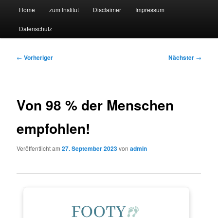
Hauptmenü
Forschungssuchmaschine und Technologieradar
Home
zum Institut
Disclaimer
Impressum
Zum
Zum
Datenschutz
primären
sekundären
Suchmaschine Forschung und
Inhalt
Inhalt
Technologie
Beitragsnavigation
←
Vorheriger
Nächster
→
springen
springen
Von 98 % der Menschen
empfohlen!
Veröffentlicht am
27. September 2023
von
admin