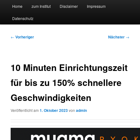
Hauptmenü
Forschungssuchmaschine und Technologieradar
Home
zum Institut
Disclaimer
Impressum
Zum
Zum
Datenschutz
primären
sekundären
Suchmaschine Forschung und
Inhalt
Inhalt
Technologie
Beitragsnavigation
←
Vorheriger
Nächster
→
springen
springen
10 Minuten Einrichtungszeit
für bis zu 150% schnellere
Geschwindigkeiten
Veröffentlicht am
1. Oktober 2023
von
admin