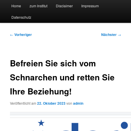
Hauptmenü
Forschungssuchmaschine und Technologieradar
Home
zum Institut
Disclaimer
Impressum
Zum
Zum
Datenschutz
primären
sekundären
Suchmaschine Forschung und
Inhalt
Inhalt
Technologie
Beitragsnavigation
←
Vorheriger
Nächster
→
springen
springen
Befreien Sie sich vom
Schnarchen und retten Sie
Ihre Beziehung!
Veröffentlicht am
22. Oktober 2023
von
admin