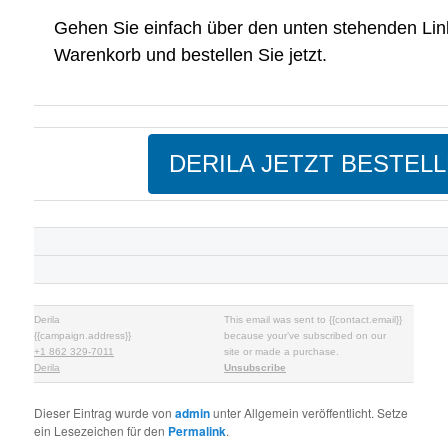
Gehen Sie einfach über den unten stehenden Lin
Warenkorb und bestellen Sie jetzt.
DERILA JETZT BESTEL
Derila
This email was sent to {{contact.email}}
{{campaign.address}}
because your’ve subscribed on our
+1 862 329-7011
site or made a purchase.
Derila
Unsubscribe
Dieser Eintrag wurde von
admin
unter Allgemein veröffentlicht. Setze
ein Lesezeichen für den
Permalink
.