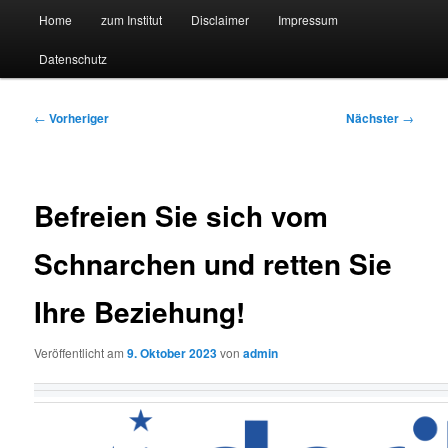
Hauptmenü
Forschungssuchmaschine und Technologieradar
Home
zum Institut
Disclaimer
Impressum
Zum
Zum
Datenschutz
primären
sekundären
Suchmaschine Forschung und
Inhalt
Inhalt
Technologie
Beitragsnavigation
←
Vorheriger
Nächster
→
springen
springen
Befreien Sie sich vom
Schnarchen und retten Sie
Ihre Beziehung!
Veröffentlicht am
9. Oktober 2023
von
admin