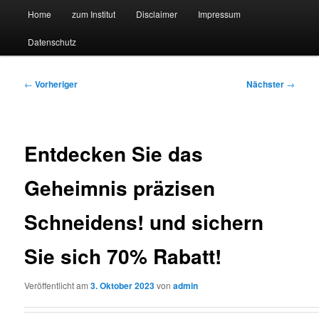
Hauptmenü
Forschungssuchmaschine und Technologieradar
Home
zum Institut
Disclaimer
Impressum
Zum
Zum
Datenschutz
primären
sekundären
Suchmaschine Forschung und
Inhalt
Inhalt
Technologie
Beitragsnavigation
←
Vorheriger
Nächster
→
springen
springen
Entdecken Sie das
Geheimnis präzisen
Schneidens! und sichern
Sie sich 70% Rabatt!
Veröffentlicht am
3. Oktober 2023
von
admin