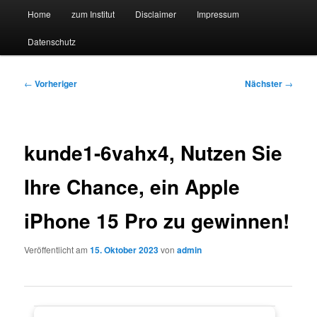
Hauptmenü
Forschungssuchmaschine und Technologieradar
Home
zum Institut
Disclaimer
Impressum
Zum
Zum
Datenschutz
primären
sekundären
Suchmaschine Forschung und
Inhalt
Inhalt
Technologie
Beitragsnavigation
←
Vorheriger
Nächster
→
springen
springen
kunde1-6vahx4, Nutzen Sie
Ihre Chance, ein Apple
iPhone 15 Pro zu gewinnen!
Veröffentlicht am
15. Oktober 2023
von
admin