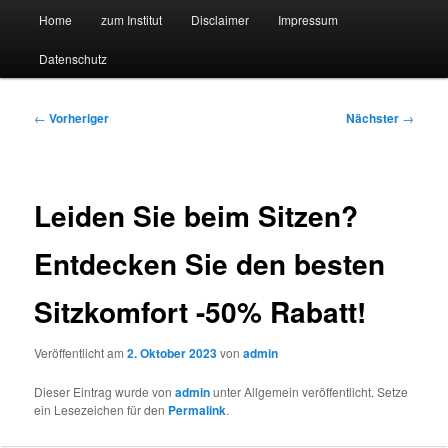
Hauptmenü
Forschungssuchmaschine und Technologieradar
Home
zum Institut
Disclaimer
Impressum
Zum
Zum
Datenschutz
primären
sekundären
Suchmaschine Forschung und
Inhalt
Inhalt
Technologie
Beitragsnavigation
←
Vorheriger
Nächster
→
springen
springen
Leiden Sie beim Sitzen?
Entdecken Sie den besten
Sitzkomfort -50% Rabatt!
Veröffentlicht am
2. Oktober 2023
von
admin
Dieser Eintrag wurde von
admin
unter Allgemein veröffentlicht. Setze
ein Lesezeichen für den
Permalink
.