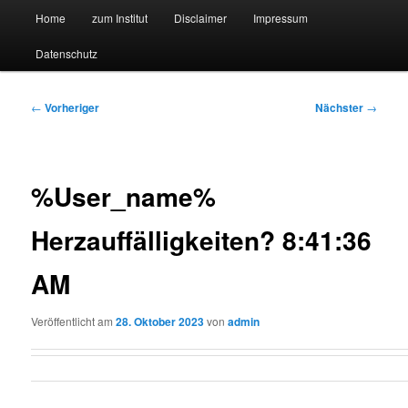
Hauptmenü
Forschungssuchmaschine und Technologieradar
Home
zum Institut
Disclaimer
Impressum
Zum
Zum
Datenschutz
primären
sekundären
Suchmaschine Forschung und
Inhalt
Inhalt
Technologie
Beitragsnavigation
←
Vorheriger
Nächster
→
springen
springen
%User_name%
Herzauffälligkeiten? 8:41:36
AM
Veröffentlicht am
28. Oktober 2023
von
admin