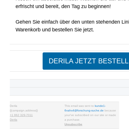
erfrischt und bereit, den Tag zu beginnen!
Gehen Sie einfach über den unten stehenden Lin
Warenkorb und bestellen Sie jetzt.
DERILA JETZT BESTEL
Derila
This email was sent to
kunde1-
{{campaign.address}}
6vahx4@forschung-suche.de
because
+1 862 329-7011
your’ve subscribed on our site or made
Derila
a purchase.
Unsubscribe