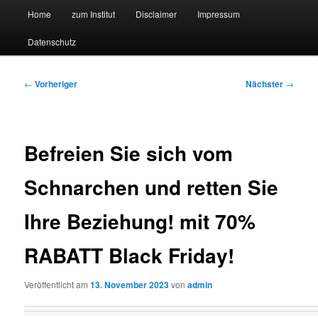
Hauptmenü
Forschungssuchmaschine und Technologieradar
Home
zum Institut
Disclaimer
Impressum
Zum
Zum
Datenschutz
primären
sekundären
Suchmaschine Forschung und
Inhalt
Inhalt
Technologie
Beitragsnavigation
←
Vorheriger
Nächster
→
springen
springen
Befreien Sie sich vom
Schnarchen und retten Sie
Ihre Beziehung! mit 70%
RABATT Black Friday!
Veröffentlicht am
13. November 2023
von
admin