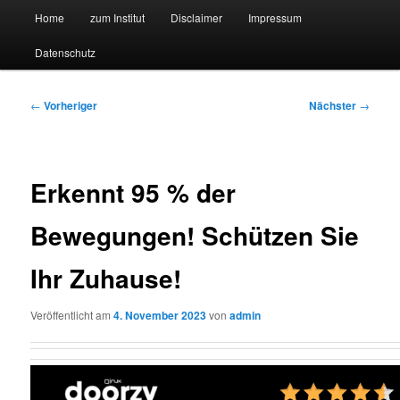
Hauptmenü
Forschungssuchmaschine und Technologieradar
Home
zum Institut
Disclaimer
Impressum
Zum
Zum
Datenschutz
primären
sekundären
Suchmaschine Forschung und
Inhalt
Inhalt
Technologie
Beitragsnavigation
←
Vorheriger
Nächster
→
springen
springen
Erkennt 95 % der
Bewegungen! Schützen Sie
Ihr Zuhause!
Veröffentlicht am
4. November 2023
von
admin