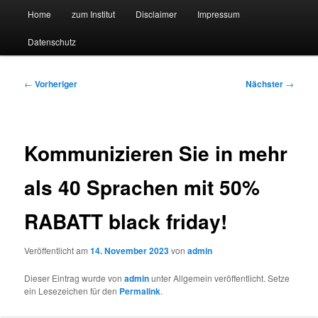
Hauptmenü
Forschungssuchmaschine und Technologieradar
Home
zum Institut
Disclaimer
Impressum
Zum
Zum
Datenschutz
primären
sekundären
Suchmaschine Forschung und
Inhalt
Inhalt
Technologie
Beitragsnavigation
←
Vorheriger
Nächster
→
springen
springen
Kommunizieren Sie in mehr
als 40 Sprachen mit 50%
RABATT black friday!
Veröffentlicht am
14. November 2023
von
admin
Dieser Eintrag wurde von
admin
unter Allgemein veröffentlicht. Setze
ein Lesezeichen für den
Permalink
.