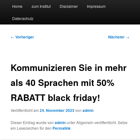
Hauptmenü
Forschungssuchmaschine und Technologieradar
Home
zum Institut
Disclaimer
Impressum
Zum
Zum
Datenschutz
primären
sekundären
Suchmaschine Forschung und
Inhalt
Inhalt
Technologie
Beitragsnavigation
←
Vorheriger
Nächster
→
springen
springen
Kommunizieren Sie in mehr
als 40 Sprachen mit 50%
RABATT black friday!
Veröffentlicht am
24. November 2023
von
admin
Dieser Eintrag wurde von
admin
unter Allgemein veröffentlicht. Setze
ein Lesezeichen für den
Permalink
.