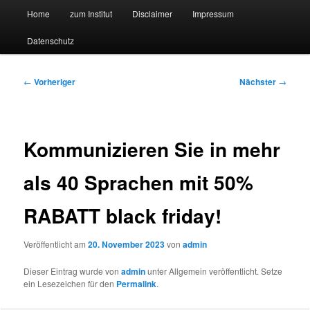
Hauptmenü
Forschungssuchmaschine und Technologieradar
Home
zum Institut
Disclaimer
Impressum
Zum
Zum
Datenschutz
primären
sekundären
Suchmaschine Forschung und
Inhalt
Inhalt
Technologie
Beitragsnavigation
←
Vorheriger
Nächster
→
springen
springen
Kommunizieren Sie in mehr
als 40 Sprachen mit 50%
RABATT black friday!
Veröffentlicht am
20. November 2023
von
admin
Dieser Eintrag wurde von
admin
unter Allgemein veröffentlicht. Setze
ein Lesezeichen für den
Permalink
.