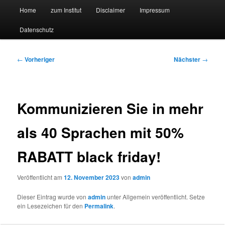
Hauptmenü
Forschungssuchmaschine und Technologieradar
Home
zum Institut
Disclaimer
Impressum
Zum
Zum
Datenschutz
primären
sekundären
Suchmaschine Forschung und
Inhalt
Inhalt
Technologie
Beitragsnavigation
←
Vorheriger
Nächster
→
springen
springen
Kommunizieren Sie in mehr
als 40 Sprachen mit 50%
RABATT black friday!
Veröffentlicht am
12. November 2023
von
admin
Dieser Eintrag wurde von
admin
unter Allgemein veröffentlicht. Setze
ein Lesezeichen für den
Permalink
.