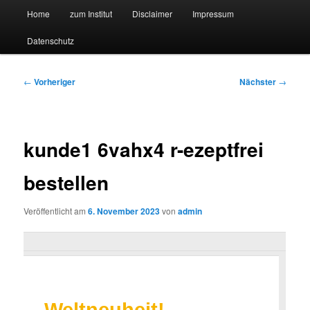
Hauptmenü
Forschungssuchmaschine und Technologieradar
Home
zum Institut
Disclaimer
Impressum
Zum
Zum
Datenschutz
primären
sekundären
Suchmaschine Forschung und
Inhalt
Inhalt
Technologie
Beitragsnavigation
←
Vorheriger
Nächster
→
springen
springen
kunde1 6vahx4 r-ezeptfrei
bestellen
Veröffentlicht am
6. November 2023
von
admin
Weltneuheit
!