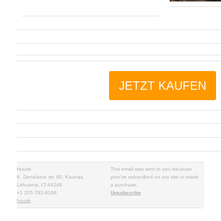
JETZT KAUFEN
Huusk
This email was sent to you because
K. Donelaicio str. 60, Kaunas,
your’ve subscribed on our site or made
Lithuania, LT-44248
a purchase.
+1 205 782-8186
Unsubscribe
huusk