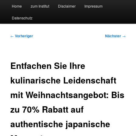
Hauptmenü
Forschungssuchmaschine und Technologieradar
Home
zum Institut
Disclaimer
Impressum
Zum
Zum
Datenschutz
primären
sekundären
Suchmaschine Forschung und
Inhalt
Inhalt
Technologie
Beitragsnavigation
←
Vorheriger
Nächster
→
springen
springen
Entfachen Sie Ihre
kulinarische Leidenschaft
mit Weihnachtsangebot: Bis
zu 70% Rabatt auf
authentische japanische