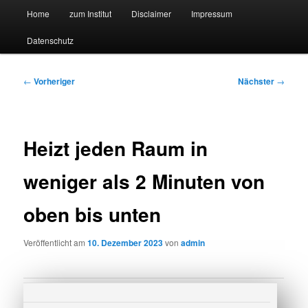
Hauptmenü
Forschungssuchmaschine und Technologieradar
Home
zum Institut
Disclaimer
Impressum
Zum
Zum
Datenschutz
primären
sekundären
Suchmaschine Forschung und
Inhalt
Inhalt
Technologie
Beitragsnavigation
←
Vorheriger
Nächster
→
springen
springen
Heizt jeden Raum in
weniger als 2 Minuten von
oben bis unten
Veröffentlicht am
10. Dezember 2023
von
admin