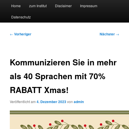
Hauptmenü
Forschungssuchmaschine und Technologieradar
Home
zum Institut
Disclaimer
Impressum
Zum
Zum
Datenschutz
primären
sekundären
Suchmaschine Forschung und
Inhalt
Inhalt
Technologie
Beitragsnavigation
←
Vorheriger
Nächster
→
springen
springen
Kommunizieren Sie in mehr
als 40 Sprachen mit 70%
RABATT Xmas!
Veröffentlicht am
4. Dezember 2023
von
admin