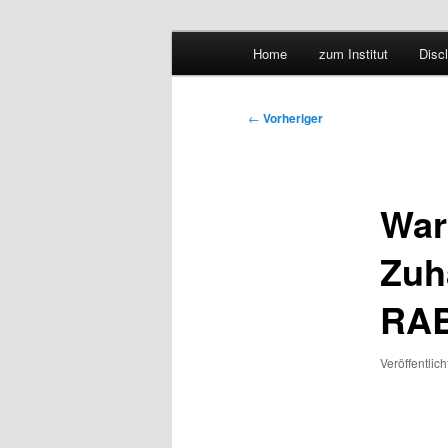
Hauptmenü
Forschungssuchmaschine und 
Home
zum Institut
Disc
Zum
Zum
Suchmaschine
primären
sekundären
Beitragsnavigation
←
Vorheriger
Inhalt
Inhalt
springen
springen
Wart
Zuh
RAB
Veröffentlic