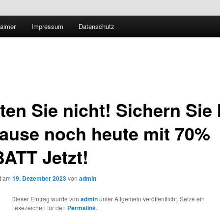
Technologieradar
laimer
Impressum
Datenschutz
 Forschung und Technologie
en Sie nicht! Sichern Sie 
ause noch heute mit 70%
ATT Jetzt!
ht am
19. Dezember 2023
von
admin
Dieser Eintrag wurde von
admin
unter Allgemein veröffentlicht. Setze ein
Lesezeichen für den
Permalink
.