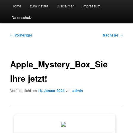
Hauptmenü
Forschungssuchmaschine und Technologieradar
Home
zum Institut
Disclaimer
Impressum
Zum
Zum
Datenschutz
primären
sekundären
Suchmaschine Forschung und
Inhalt
Inhalt
Technologie
Beitragsnavigation
←
Vorheriger
Nächster
→
springen
springen
Apple_Mystery_Box_Sie
Ihre jetzt!
Veröffentlicht am
16. Januar 2024
von
admin