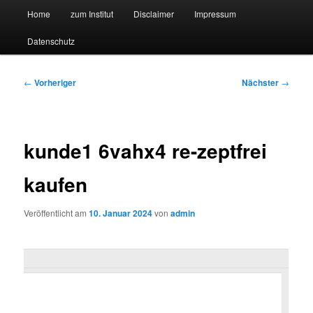
Hauptmenü
Forschungssuchmaschine und Technologieradar
Home
zum Institut
Disclaimer
Impressum
Zum
Zum
Datenschutz
primären
sekundären
Suchmaschine Forschung und
Inhalt
Inhalt
Technologie
Beitragsnavigation
←
Vorheriger
Nächster
→
springen
springen
kunde1 6vahx4 re-zeptfrei
kaufen
Veröffentlicht am
10. Januar 2024
von
admin