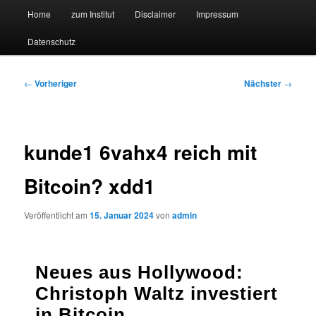
Hauptmenü
Forschungssuchmaschine und Technologieradar
Home
zum Institut
Disclaimer
Impressum
Zum
Zum
Datenschutz
primären
sekundären
Suchmaschine Forschung und
Inhalt
Inhalt
Technologie
Beitragsnavigation
←
Vorheriger
Nächster
→
springen
springen
kunde1 6vahx4 reich mit
Bitcoin? xdd1
Veröffentlicht am
15. Januar 2024
von
admin
Neues aus Hollywood:
Christoph Waltz investiert
in Bitcoin