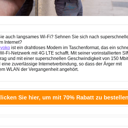
ie auch langsames Wi-Fi? Sehnen Sie sich nach superschnel
m Internet?
yoko
ist ein drahtloses Modem im Taschenformat, das ein schn
Wi-Fi-Netzwerk mit 4G LTE schafft. Mit seiner vorinstallierten SI
rag und mit einer superschnellen Geschwindigkeit von 150 Mbit/
l eine zuverlässige Internetverbindung, so dass der Ärger mit
chem WLAN der Vergangenheit angehört.
licken Sie hier, um mit 70% Rabatt zu bestellen