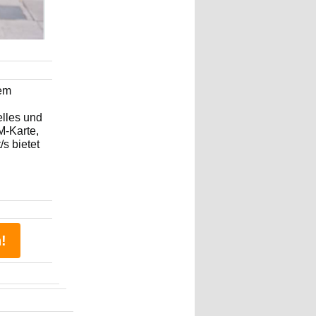
lem
elles und
M-Karte,
s bietet
!