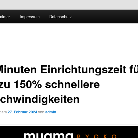
Technologieradar
laimer
Impressum
Datenschutz
 Forschung und Technologie
Minuten Einrichtungszeit f
 zu 150% schnellere
chwindigkeiten
ht am
27. Februar 2024
von
admin