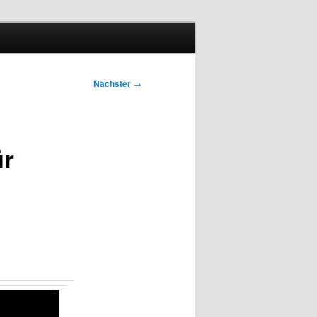
Nächster
→
ür