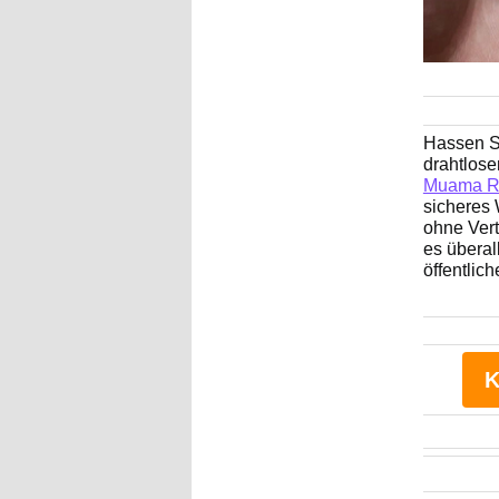
Hassen S
drahtlose
Muama R
sicheres 
ohne Vert
es überal
öffentli
K