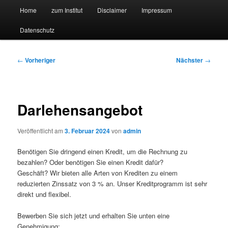
Hauptmenü
Forschungssuchmaschine und Technologieradar
Home
zum Institut
Disclaimer
Impressum
Zum
Zum
Datenschutz
primären
sekundären
Suchmaschine Forschung und
Inhalt
Inhalt
Technologie
Beitragsnavigation
←
Vorheriger
Nächster
→
springen
springen
Darlehensangebot
Veröffentlicht am
3. Februar 2024
von
admin
Benötigen Sie dringend einen Kredit, um die Rechnung zu
bezahlen? Oder benötigen Sie einen Kredit dafür?
Geschäft? Wir bieten alle Arten von Krediten zu einem
reduzierten Zinssatz von 3 % an. Unser Kreditprogramm ist sehr
direkt und flexibel.
Bewerben Sie sich jetzt und erhalten Sie unten eine
Genehmigung: