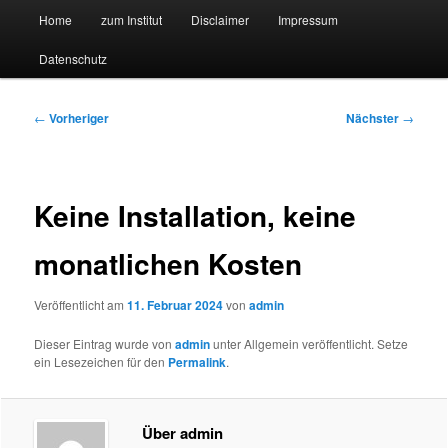
Hauptmenü
Forschungssuchmaschine und Technologieradar
Home
zum Institut
Disclaimer
Impressum
Zum
Zum
Datenschutz
primären
sekundären
Suchmaschine Forschung und
Inhalt
Inhalt
Technologie
Beitragsnavigation
←
Vorheriger
Nächster
→
springen
springen
Keine Installation, keine
monatlichen Kosten
Veröffentlicht am
11. Februar 2024
von
admin
Dieser Eintrag wurde von
admin
unter Allgemein veröffentlicht. Setze
ein Lesezeichen für den
Permalink
.
Über admin