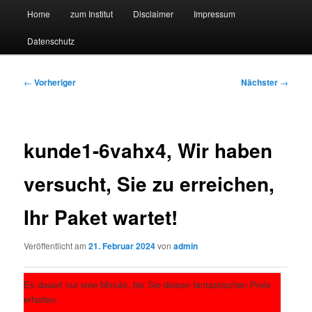
Hauptmenü
Forschungssuchmaschine und Technologieradar
Home
zum Institut
Disclaimer
Impressum
Zum
Zum
Datenschutz
primären
sekundären
Suchmaschine Forschung und
Inhalt
Inhalt
Technologie
Beitragsnavigation
←
Vorheriger
Nächster
→
springen
springen
kunde1-6vahx4, Wir haben
versucht, Sie zu erreichen,
Ihr Paket wartet!
Veröffentlicht am
21. Februar 2024
von
admin
Es dauert nur eine Minute, bis Sie diesen fantastischen Preis
erhalten.